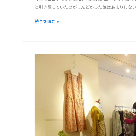
ル
と引き籠っていたのがしんどかった気はあまりしない
の
お
続きを読む »
知
ら
せ
作
品
展
vol.75
終
了
し
ま
し
た！