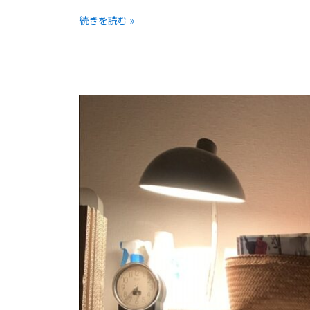
続きを読む »
作
品
展
の
前
に
忘
備
録。
2022.8-
9