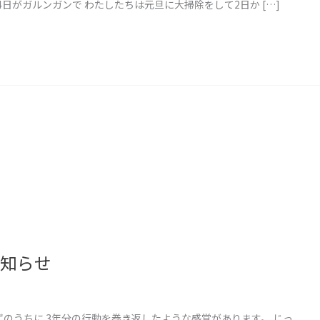
4日がガルンガンで わたしたちは元旦に大掃除をして2日か […]
お知らせ
のうちに 3年分の行動を巻き返したような感覚があります。 じっ