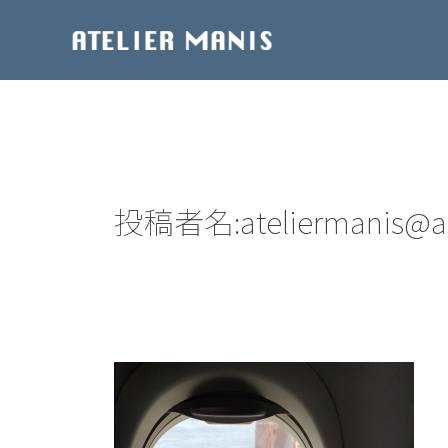
内
容
を
ス
キ
ッ
プ
投稿者名:ateliermanis@a
ジ
ョ
グ