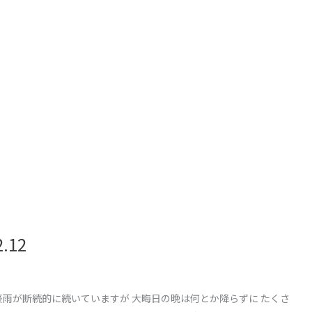
12
豪雨が断続的に続いていますが 大晦日の晩は何とか降らずに たくさ