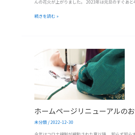
んの花火が上がりました。 2023年は元旦のすぐあと
続きを読む »
ホ
ー
ム
ペ
ー
ジ
リ
ニ
ホームページリニューアルの
ュ
未分類
/
2022-12-30
ー
ア
今年はコロナ規制が緩和された夏以降、 知らず知らず