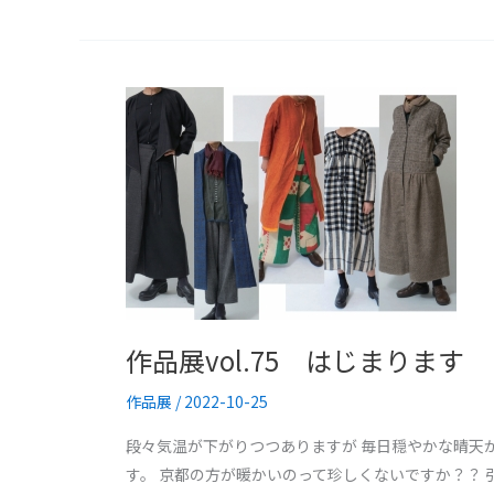
作
品
展
vol.75
は
じ
ま
り
ま
作品展vol.75 はじまります
す
作品展
/
2022-10-25
段々気温が下がりつつありますが 毎日穏やかな晴天が
す。 京都の方が暖かいのって珍しくないですか？？