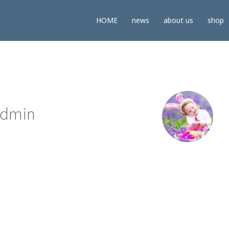
HOME
news
about us
shop
dmin