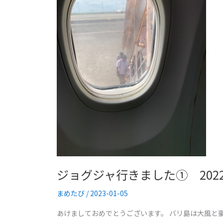
ジ
ャ
行
き
ま
し
た
①
2022.12
ジョグジャ行きました① 2022.
まめたび
/
2023-01-05
あけましておめでとうございます。 バリ島は大風と