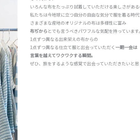
いろんな布をたっぷり試着していただける楽しさがある
私たちは今地球に立つ自分の自由な気分で服を着る時代
さまざまな産地のオリジナルの布は多様性に富み
布ぢから
とでも言うべきパワフルな気配を持っています
1点ずつ異なる出来栄えの布からの
1点ずつ異なる仕立て服と出会っていただく
一期一会は
言葉を越えてワクワクする瞬間。
ぜひ、旅をするような感覚で出会っていただきたいと思