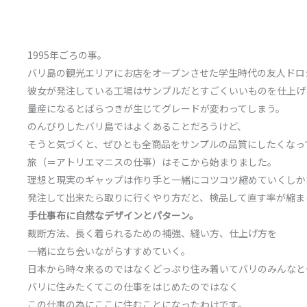
1995年ごろの事。
バリ島の観光エリアにお店をオープンさせた学生時代の友人ドロ
彼女が発注している工場はサンプルだとすごくいいものを仕上げ
量産になるとばらつきが生じてグレードが変わってしまう。
のんびりしたバリ島ではよくあることだろうけど、
そうと気づくと、ぜひとも全商品をサンプルの品質にしたくなっ
旅（＝アトリエマニスの仕事）はそこから始まりました。
理想と現実のギャップは作り手と一緒にコツコツ縮めていくしか
発注して出来たら取りに行くやり方だと、検品して直す率が縮ま
手仕事布に自然なデザインとパターン。
裁断方法、長く着られるための補強、縫い方、仕上げ方を
一緒に立ち会いながらすすめていく。
日本から時々来るのではなくどっぷり住み着いてバリのみんなと
バリに住みたくてこの仕事をはじめたのではなく
この仕事の為にここに住むことになったわけです。