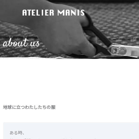
内
容
を
ス
キ
about us
ッ
プ
地球に立つわたしたちの服
ある時、